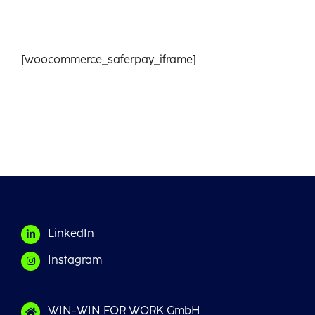
Français
[woocommerce_saferpay_iframe]
LinkedIn
Instagram
WIN-WIN FOR WORK GmbH