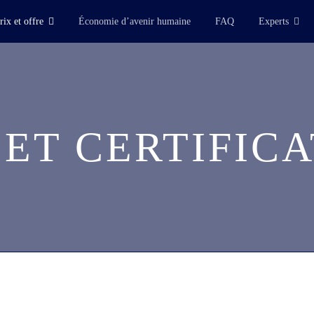
rix et offre
Économie d’avenir humaine
FAQ
Experts
ET CERTIFICA