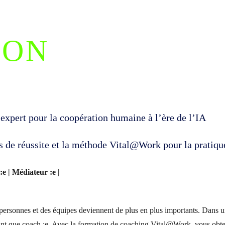
ION
expert pour la coopération humaine à l’ère de l’IA
s de réussite et la méthode Vital@Work pour la pratiqu
:e | Médiateur :e |
 personnes et des équipes deviennent de plus en plus importants.
Dans un
 tant que coach :e. Avec la formation de coaching Vital@Work, vous obt