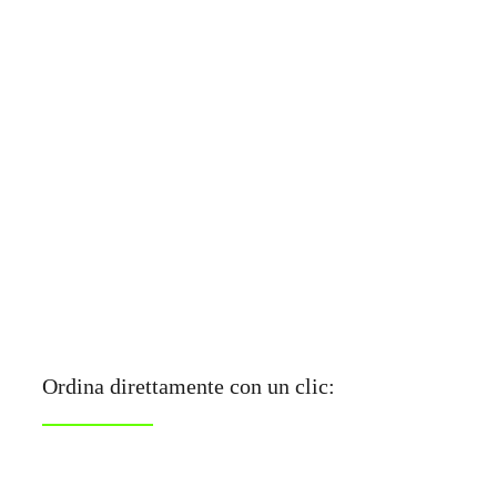
Pagina iniziale
»
Manuale pratico – Metodo POWER DUCK
Ordina direttamente con un clic: