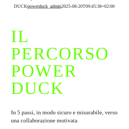
Contatti
DUCK
powerduck_admin
2025-08-20T09:45:38+02:00
Italiano
IL
PERCORSO
POWER
DUCK
In 5 passi, in modo sicuro e misurabile, verso
una collaborazione motivata