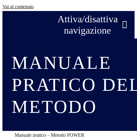
Vai al contenuto
Attiva/disattiva
navigazione
MANUALE
Home
Prezzo e offerta
PRATICO DE
Economia Futura Umana
METODO
FAQ
Esperti
Manuale pratico – Metodo POWER