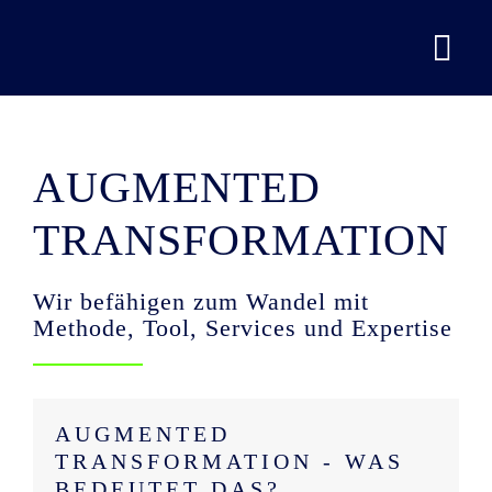
Navi
umsc
Home
AUGMENTED
Humane Zukunftswirtschaft
TRANSFORMATION
Leistungen
Wir befähigen zum Wandel mit
Über uns
Methode, Tool, Services und Expertise
FAQ
AUGMENTED
Kontakt
TRANSFORMATION - WAS
BEDEUTET DAS?