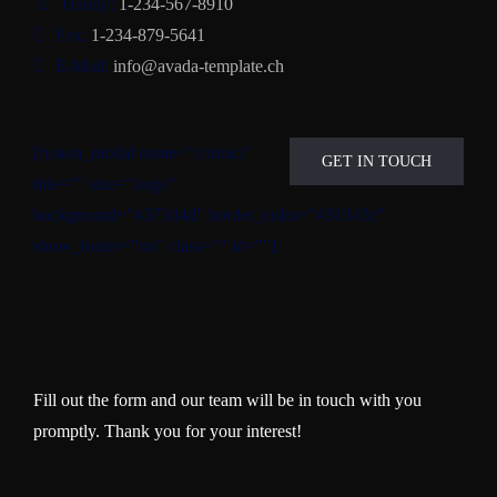
Handy:
1-234-567-8910
Fax:
1-234-879-5641
E-Mail:
info@avada-template.ch
[fusion_modal name="contact"
GET IN TOUCH
title="" size="large"
background="#373d4d" border_color="#31343c"
show_footer="no" class="" id=""]
Fill out the form and our team will be in touch with you
promptly. Thank you for your interest!